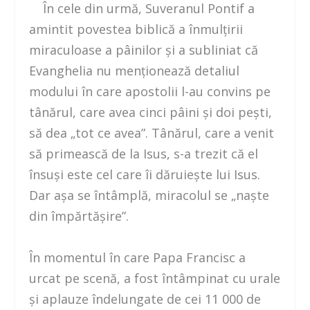
În cele din urmă, Suveranul Pontif a
amintit povestea biblică a înmulţirii
miraculoase a pâinilor şi a subliniat că
Evanghelia nu menţionează detaliul
modului în care apostolii l-au convins pe
tânărul, care avea cinci pâini şi doi peşti,
să dea „tot ce avea”. Tânărul, care a venit
să primească de la Isus, s-a trezit că el
însuşi este cel care îi dăruieşte lui Isus.
Dar aşa se întâmplă, miracolul se „naşte
din împărtăşire”.
În momentul în care Papa Francisc a
urcat pe scenă, a fost întâmpinat cu urale
şi aplauze îndelungate de cei 11 000 de