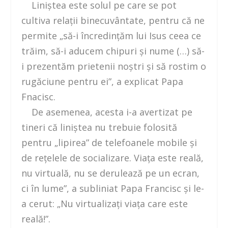
Liniştea este solul pe care se pot
cultiva relaţii binecuvântate, pentru că ne
permite „să-i încredinţăm lui Isus ceea ce
trăim, să-i aducem chipuri şi nume (…) să-
i prezentăm prietenii noştri şi să rostim o
rugăciune pentru ei”, a explicat Papa
Fnacisc.
De asemenea, acesta i-a avertizat pe
tineri că liniştea nu trebuie folosită
pentru „lipirea” de telefoanele mobile şi
de reţelele de socializare. Viaţa este reală,
nu virtuală, nu se derulează pe un ecran,
ci în lume”, a subliniat Papa Francisc şi le-
a cerut: „Nu virtualizaţi viaţa care este
reală!”.