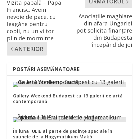
URMĂTORUL
Vizita papală – Papa
Francisc: Avem
Asociaţiile maghiare
nevoie de pace, cu
din afara Ungariei
leagăne pentru
pot solicita finanţare
copii, nu un viitor
din Budapesta
plin de morminte
începând de joi
ANTERIOR
POSTĂRI ASEMĂNATOARE
Gallery Weekend Budapest cu 13 galerii de artă
contemporană
În luna IULIE ai parte de ședințe speciale în
saunele de la Hagymatikum Makó