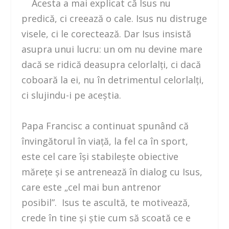
Acesta a mai explicat că Isus nu
predică, ci creează o cale. Isus nu distruge
visele, ci le corectează. Dar Isus insistă
asupra unui lucru: un om nu devine mare
dacă se ridică deasupra celorlalţi, ci dacă
coboară la ei, nu în detrimentul celorlalţi,
ci slujindu-i pe aceştia.
Papa Francisc a continuat spunând că
învingătorul în viaţă, la fel ca în sport,
este cel care îşi stabileşte obiective
măreţe şi se antrenează în dialog cu Isus,
care este „cel mai bun antrenor
posibil”. Isus te ascultă, te motivează,
crede în tine şi ştie cum să scoată ce e