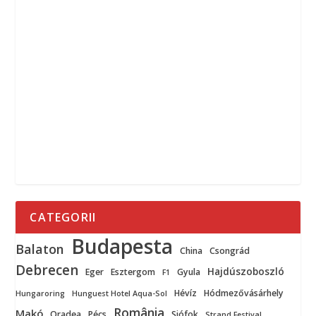
CATEGORII
Budapesta
Balaton
China
Csongrád
Debrecen
Hajdúszoboszló
Eger
Esztergom
Gyula
F1
Hévíz
Hódmezővásárhely
Hungaroring
Hunguest Hotel Aqua-Sol
România
Makó
Oradea
Pécs
Siófok
Strand Festival