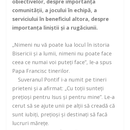
obiectivelor, despre importanţa
comunităţii, a jocului în echipă, a
serviciului în beneficiul altora, despre
importanţa liniştii şi a rugăciunii.
„Nimeni nu vă poate lua locul în istoria
Bisericii şi a lumii, nimeni nu poate face
ceea ce numai voi puteţi face”, le-a spus
Papa Francisc tinerilor.
Suveranul Pontif i-a numit pe tineri
prieteni şi a afirmat: „Cu toţii sunteţi
preţioşi pentru Isus şi pentru mine”. Le-a
cerut să se ajute unii pe alţii să creadă că
sunt iubiţi, preţioşi şi destinaţi să facă
lucruri măreţe.