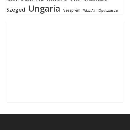
Ungaria
Szeged
Veszprém
Wizz Air
Ópusztaszer