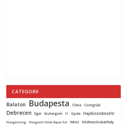
CATEGORII
Budapesta
Balaton
China
Csongrád
Debrecen
Hajdúszoboszló
Eger
Esztergom
Gyula
F1
Hévíz
Hódmezővásárhely
Hungaroring
Hunguest Hotel Aqua-Sol