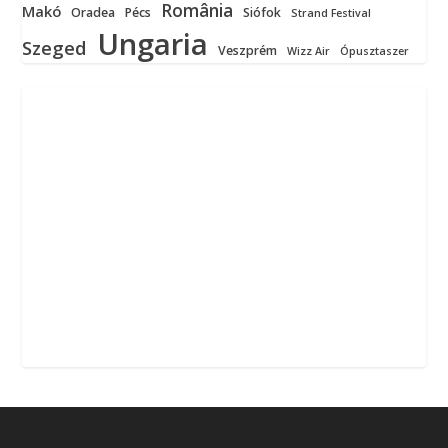
România
Makó
Oradea
Pécs
Siófok
Strand Festival
Ungaria
Szeged
Veszprém
Wizz Air
Ópusztaszer