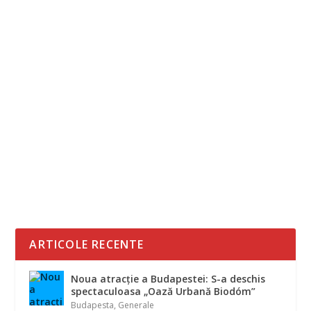
PESTE 30 DE STAȚII DE ÎNCĂRCARE A
MAȘINILOR ELECTRICE VĂ AȘTEAPTĂ ÎN
ZONA TURISTICĂ A LACULUI BALATON
Stiri
Ungaria a investit peste 8,5 milioane
de euro în stații de încărcare a
mașinilor electrice, iar...
ARTICOLE RECENTE
Noua atracție a Budapestei: S-a deschis
spectaculoasa „Oază Urbană Biodóm”
Budapesta
,
Generale