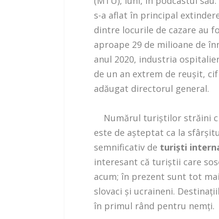
(MTÜ), luni, în podcastul său.
s-a aflat în principal extinder
dintre locurile de cazare au 
aproape 29 de milioane de înn
anul 2020, industria ospitalie
de un an extrem de reuşit, cif
adăugat directorul general.
Numărul turiştilor străini cr
este de aşteptat ca la sfârşi
semnificativ de
turişti intern
interesant că turiştii care sos
acum; în prezent sunt tot mai 
slovaci şi ucraineni. Destinaţ
în primul rând pentru nemţi.