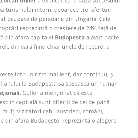
Zoltán Guller
a explicat că la baza succesului
ea turismului intern, deoarece trei sferturi
fost ocupate de persoane din Ungaria. Cele
optări reprezintă o creştere de 24% faţă de
ră din afara capitalei
Budapesta
a avut parte
rele din vară fiind chiar unele de record, a
eşte într-un ritm mai lent, dar continuu, şi
tul anului la Budapesta să sosească un număr
aţionali.
Guller a menţionat că este
esc în capitală sunt diferiţi de cei de până
mulţi vizitatori cehi, austrieci, români,
iile din afara Budapestei reprezintă o alegere