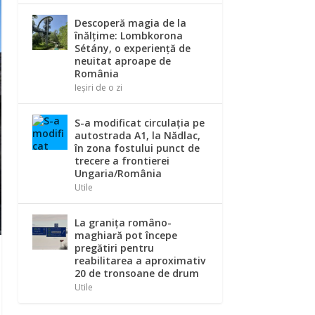
Descoperă magia de la
înălțime: Lombkorona
Sétány, o experiență de
neuitat aproape de
România
Ieșiri de o zi
S-a modificat circulația pe
autostrada A1, la Nădlac,
în zona fostului punct de
trecere a frontierei
Ungaria/România
Utile
La graniţa româno-
maghiară pot începe
pregătiri pentru
reabilitarea a aproximativ
20 de tronsoane de drum
Utile