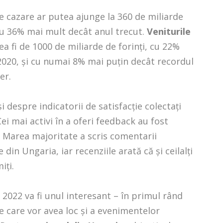
 de cazare ar putea ajunge la 360 de miliarde
cu 36% mai mult decât anul trecut.
Veniturile
ea fi de 1000 de miliarde de forinţi, cu 22%
2020, şi cu numai 8% mai puţin decât recordul
er.
 despre indicatorii de satisfacţie colectaţi
Cei mai activi în a oferi feedback au fost
 Marea majoritate a scris comentarii
din Ungaria, iar recenziile arată că şi ceilalţi
iţi.
l 2022 va fi unul interesant – în primul rând
ce care vor avea loc şi a evenimentelor