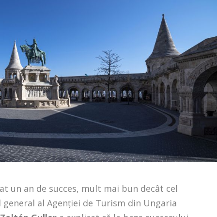
at un an de succes, mult mai bun decât cel
l general al Agenţiei de Turism din Ungaria