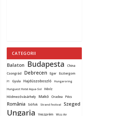
CATEGORII
Budapesta
Balaton
China
Debrecen
Csongrád
Eger
Esztergom
Hajdúszoboszló
Gyula
F1
Hungaroring
Hévíz
Hunguest Hotel Aqua-Sol
Makó
Hódmezővásárhely
Oradea
Pécs
Szeged
România
Siófok
Strand Festival
Ungaria
Veszprém
Wizz Air