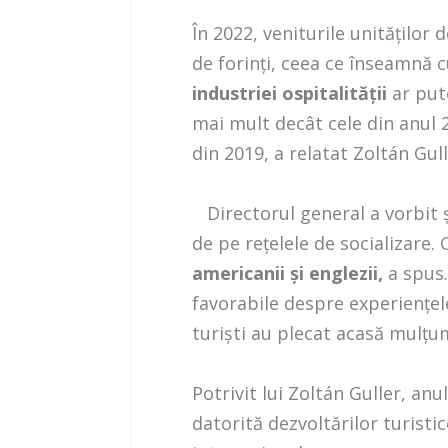
În 2022, veniturile unităţilor
de forinţi, ceea ce înseamnă 
industriei ospitalităţii
ar put
mai mult decât cele din anul 
din 2019, a relatat Zoltán Gull
Directorul general a vorbit şi
de pe reţelele de socializare. 
americanii şi englezii,
a spus.
favorabile despre experienţele 
turişti au plecat acasă mulţum
Potrivit lui Zoltán Guller, anu
datorită dezvoltărilor turisti