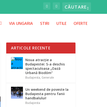
VIA UNGARIA
STIRI
UTILE
OFERTE
ARTICOLE RECENTE
Noua atracție a
Budapestei: S-a deschis
spectaculoasa „Oază
Urbană Biodóm”
Budapesta
,
Generale
Un weekend de poveste la
Budapesta pentru fanii
handbalului!
Budapesta