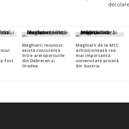
decolar
Maghiarii recunosc:
Maghiarii de la MCC
tecul
există concurenţă
achiziţionează cea
între areroporturile
mai importantă
 a fost
din Debrecen şi
universitate privată
Oradea
din Austria