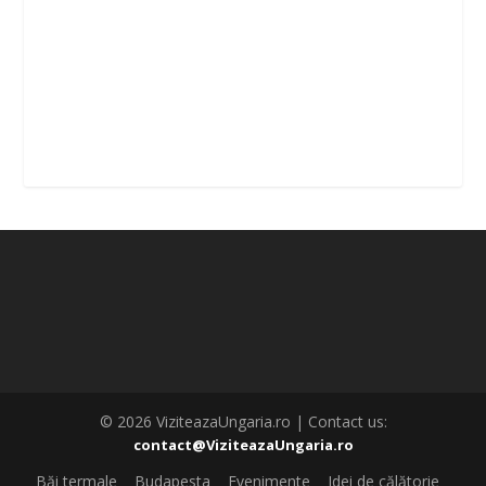
© 2026 ViziteazaUngaria.ro | Contact us:
contact@ViziteazaUngaria.ro
Băi termale
Budapesta
Evenimente
Idei de călătorie