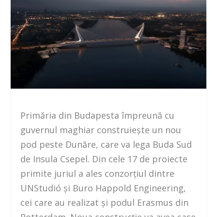
Primăria din Budapesta împreună cu
guvernul maghiar construiește un nou
pod peste Dunăre, care va lega Buda Sud
de Insula Csepel. Din cele 17 de proiecte
primite juriul a ales conzorțiul dintre
UNStudió și Buro Happold Engineering,
cei care au realizat și podul Erasmus din
Rotterdam. Noua construcție va avea șase