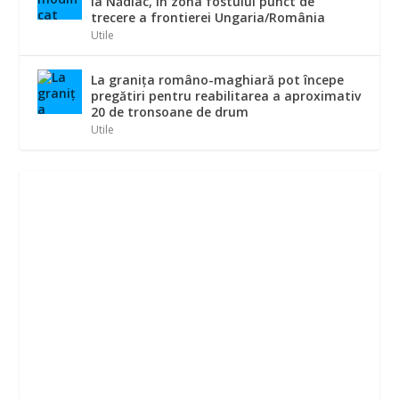
la Nădlac, în zona fostului punct de
trecere a frontierei Ungaria/România
Utile
La graniţa româno-maghiară pot începe
pregătiri pentru reabilitarea a aproximativ
20 de tronsoane de drum
Utile