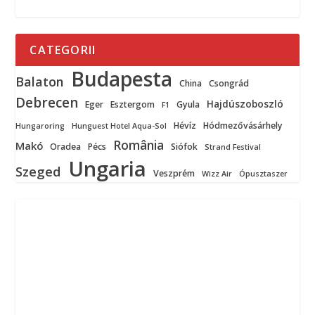
CATEGORII
Budapesta
Balaton
China
Csongrád
Debrecen
Hajdúszoboszló
Eger
Esztergom
Gyula
F1
Hévíz
Hódmezővásárhely
Hungaroring
Hunguest Hotel Aqua-Sol
România
Makó
Oradea
Pécs
Siófok
Strand Festival
Ungaria
Szeged
Veszprém
Wizz Air
Ópusztaszer