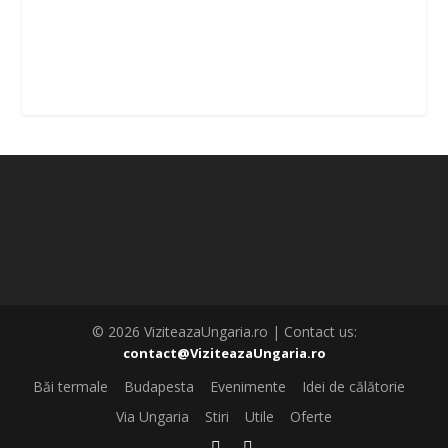
© 2026 ViziteazaUngaria.ro | Contact us:
contact@ViziteazaUngaria.ro
Băi termale
Budapesta
Evenimente
Idei de călătorie
Via Ungaria
Stiri
Utile
Oferte