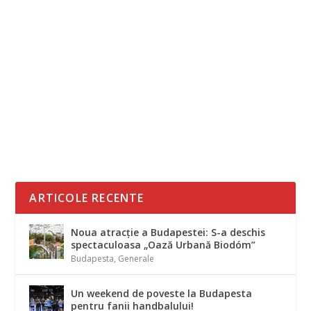
BĂILE DIN UNGARIA SE AFLĂ ÎN CRIZĂ
Generale
Băile din Ungaria se află în criză – absenţa
oaspeţilor din cauza epidemiei de
coronavirus a...
ARTICOLE RECENTE
Noua atracție a Budapestei: S-a deschis
spectaculoasa „Oază Urbană Biodóm”
Budapesta
,
Generale
Un weekend de poveste la Budapesta
pentru fanii handbalului!