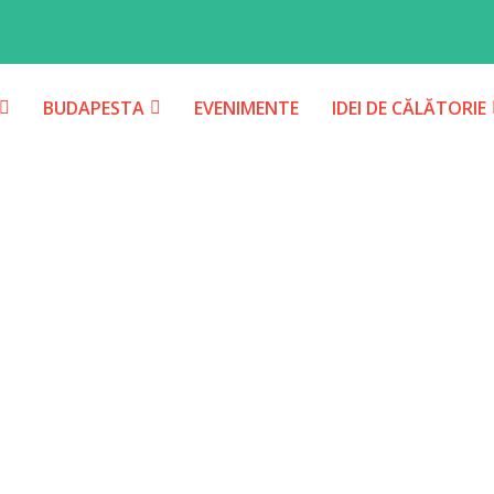
BUDAPESTA
EVENIMENTE
IDEI DE CĂLĂTORIE
TICIPANŢI SUNT AŞTEPTAŢI LA FESTIVALUL
la Festivalul Sziget din Budapesta, al cărei