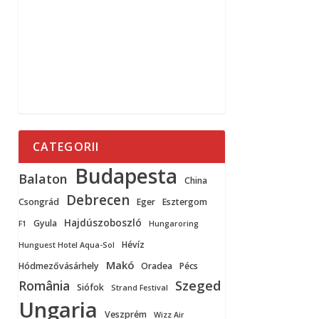
CATEGORII
Budapesta
Balaton
China
Debrecen
Csongrád
Eger
Esztergom
Hajdúszoboszló
Gyula
F1
Hungaroring
Hévíz
Hunguest Hotel Aqua-Sol
Makó
Hódmezővásárhely
Oradea
Pécs
Szeged
România
Siófok
Strand Festival
Ungaria
Veszprém
Wizz Air