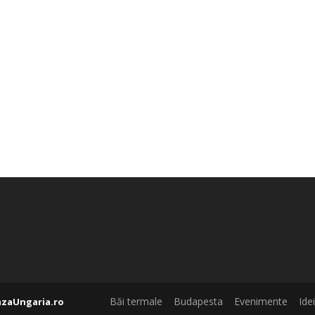
Băi termale
Budapesta
Evenimente
Ide
azaUngaria.ro