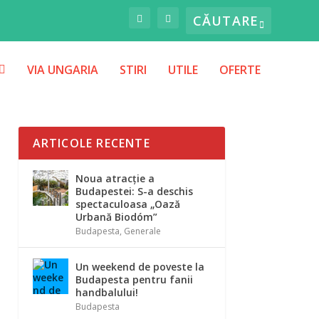
VIA UNGARIA
STIRI
UTILE
OFERTE
ARTICOLE RECENTE
Noua atracție a
Budapestei: S-a deschis
spectaculoasa „Oază
Urbană Biodóm”
Budapesta
,
Generale
Un weekend de poveste la
Budapesta pentru fanii
handbalului!
Budapesta