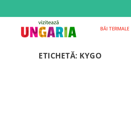
BĂI TERMALE
ETICHETĂ:
KYGO
PESTE JUMĂTATE DE MILION DE PAR
SZIGET DIN BUDAPESTA
Muzică
Zece mii de persoane au sosit deja 
ediţie cu numărul...