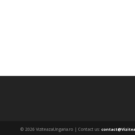
© 2026 ViziteazaUngaria.ro | Contact us:
contact@Vizite