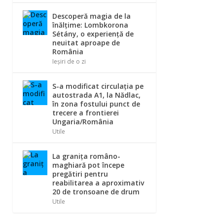
Descoperă magia de la
înălțime: Lombkorona
Sétány, o experiență de
neuitat aproape de
România
Ieșiri de o zi
S-a modificat circulația pe
autostrada A1, la Nădlac,
în zona fostului punct de
trecere a frontierei
Ungaria/România
Utile
La graniţa româno-
maghiară pot începe
pregătiri pentru
reabilitarea a aproximativ
20 de tronsoane de drum
Utile