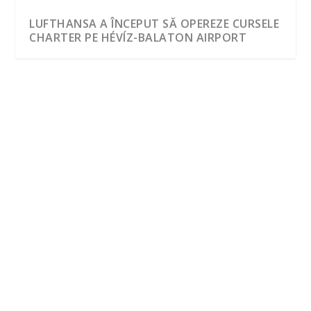
LUFTHANSA A ÎNCEPUT SĂ OPEREZE CURSELE
CHARTER PE HÉVÍZ-BALATON AIRPORT
LUFTHANSA A ÎNCEPUT SĂ OPEREZE
CURSELE CHARTER PE HÉVÍZ-BALATON
AIRPORT