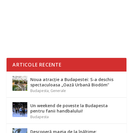
Via Ungaria
Cursa charter Lufthansa Frankfurt-
Sármellék a adus primii turiști germani
pentru acest sezon în...
ARTICOLE RECENTE
Noua atracție a Budapestei: S-a deschis
spectaculoasa „Oază Urbană Biodóm”
Budapesta
,
Generale
Un weekend de poveste la Budapesta
pentru fanii handbalului!
Budapesta
Descoperă magia de la înălțime: