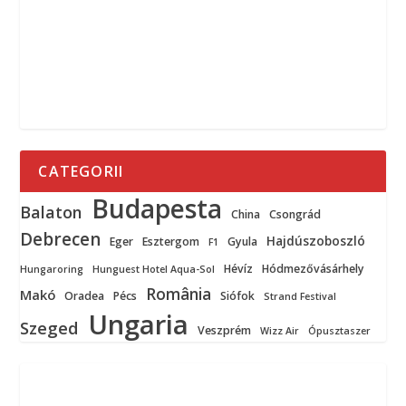
CATEGORII
Budapesta
Balaton
China
Csongrád
Debrecen
Hajdúszoboszló
Eger
Esztergom
Gyula
F1
Hévíz
Hódmezővásárhely
Hungaroring
Hunguest Hotel Aqua-Sol
România
Makó
Oradea
Pécs
Siófok
Strand Festival
Ungaria
Szeged
Veszprém
Wizz Air
Ópusztaszer