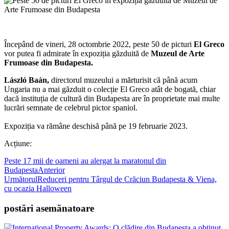
Începând de vineri, 28 octombrie 2022, peste 50 de picturi
El Greco
vor putea fi admirate în expoziția găzduită de
Muzeul de Arte
Frumoase din Budapesta.
László Baán,
directorul muzeului a mărturisit că până acum
Ungaria nu a mai găzduit o colecție El Greco atât de bogată, chiar
dacă instituția de cultură din Budapesta are în proprietate mai multe
lucrări semnate de celebrul pictor spaniol.
Expoziția va rămâne deschisă până pe 19 februarie 2023.
Acțiune:
Peste 17 mii de oameni au alergat la maratonul din
Budapesta
Anterior
Următorul
Reduceri pentru Târgul de Crăciun Budapesta & Viena,
cu ocazia Halloween
postări asemănatoare