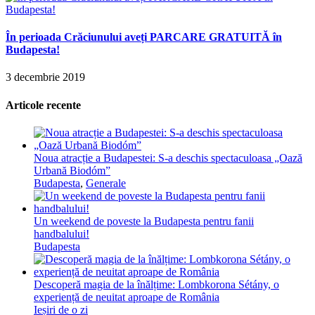
În perioada Crăciunului aveți PARCARE GRATUITĂ în
Budapesta!
3 decembrie 2019
Articole recente
Noua atracție a Budapestei: S-a deschis spectaculoasa „Oază
Urbană Biodóm”
Budapesta
,
Generale
Un weekend de poveste la Budapesta pentru fanii
handbalului!
Budapesta
Descoperă magia de la înălțime: Lombkorona Sétány, o
experiență de neuitat aproape de România
Ieșiri de o zi