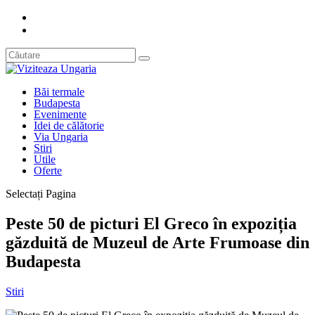
Băi termale
Budapesta
Evenimente
Idei de călătorie
Via Ungaria
Stiri
Utile
Oferte
Selectați Pagina
Peste 50 de picturi El Greco în expoziția
găzduită de Muzeul de Arte Frumoase din
Budapesta
Stiri