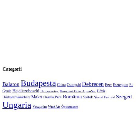
Categorii
Budapesta
Debrecen
Balaton
China
Csongrád
Eger
Esztergom
F1
Hajdúszoboszló
Gyula
Hévíz
Hungaroring
Hunguest Hotel Aqua-Sol
Szeged
România
Makó
Hódmezővásárhely
Oradea
Pécs
Siófok
Strand Festival
Ungaria
Veszprém
Wizz Air
Ópusztaszer