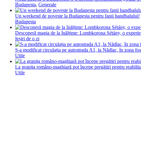
Budapesta
,
Generale
Un weekend de poveste la Budapesta pentru fanii handbalului!
Budapesta
Descoperă magia de la înălțime: Lombkorona Sétány, o experie
Ieșiri de o zi
S-a modificat circulația pe autostrada A1, la Nădlac, în zona fo
Utile
La graniţa româno-maghiară pot începe pregătiri pentru reabili
Utile