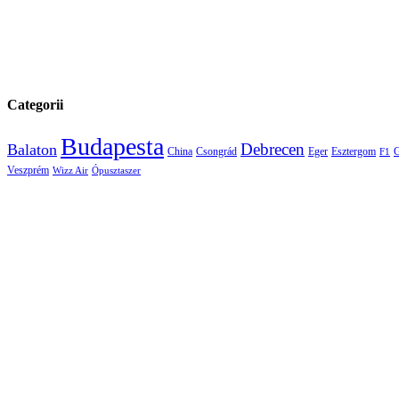
Categorii
Budapesta
Debrecen
Balaton
China
Csongrád
Eger
Esztergom
G
F1
Veszprém
Wizz Air
Ópusztaszer