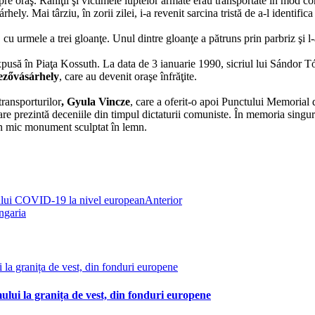
re oraş. Răniţii şi victimele luptelor armate erau transportate în mod c
y. Mai târziu, în zorii zilei, i-a revenit sarcina tristă de a-l identifica
cu urmele a trei gloanţe. Unul dintre gloanţe a pătruns prin parbriz şi l
să în Piaţa Kossuth. La data de 3 ianuarie 1990, sicriul lui Sándor Tóth a
zővásárhely
, care au devenit oraşe înfrăţite.
ransporturilor
, Gyula Vincze
, care a oferit-o apoi Punctului Memoria
re prezintă deceniile din timpul dictaturii comuniste. În memoria singur
 un mic monument sculptat în lemn.
ului COVID-19 la nivel european
Anterior
ngaria
ui la granița de vest, din fonduri europene