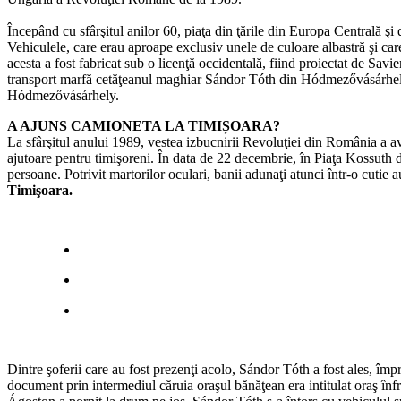
Începând cu sfârşitul anilor 60, piaţa din ţările din Europa Centrală ş
Vehiculele, care erau aproape exclusiv unele de culoare albastră şi care
acesta a fost fabricat sub o licenţă occidentală, fiind proiectat de S
transport marfă cetăţeanul maghiar Sándor Tóth din Hódmezővásárhely, t
Hódmezővásárhely.
A AJUNS CAMIONETA LA TIMIȘOARA?
La sfârşitul anului 1989, vestea izbucnirii Revoluţiei din România a av
ajutoare pentru timişoreni. În data de 22 decembrie, în Piaţa Kossuth 
persoane. Potrivit martorilor oculari, banii adunaţi atunci într-o cutie
Timişoara.
Dintre şoferii care au fost prezenţi acolo, Sándor Tóth a fost ales, îm
document prin intermediul căruia oraşul bănăţean era intitulat oraş înf