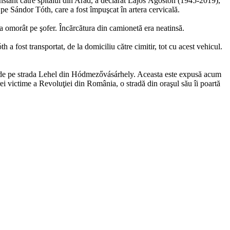
onstant către spitalul din Arad, a declarat Lajos Ágoston (1945-2019),
 pe Sándor Tóth, care a fost împuşcat în artera cervicală.
-a omorât pe şofer. Încărcătura din camionetă era neatinsă.
 fost transportat, de la domiciliu către cimitir, tot cu acest vehicul.
l de pe strada Lehel din Hódmezővásárhely. Aceasta este expusă acum
ei victime a Revoluţiei din România, o stradă din oraşul său îi poartă