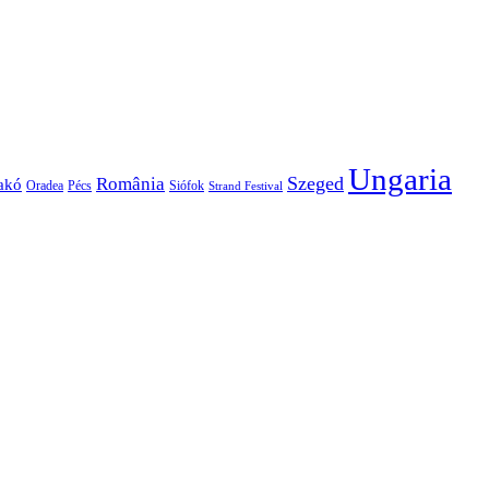
Ungaria
Szeged
România
akó
Oradea
Pécs
Siófok
Strand Festival