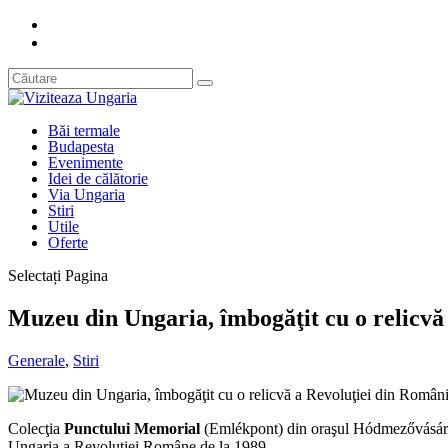
Băi termale
Budapesta
Evenimente
Idei de călătorie
Via Ungaria
Stiri
Utile
Oferte
Selectați Pagina
Muzeu din Ungaria, îmbogăţit cu o relicvă
Generale
,
Stiri
Colecţia
Punctului Memorial
(Emlékpont) din oraşul Hódmezővásárhe
Ungaria a Revoluţiei Române de la 1989.