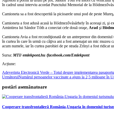
Ágoston a pornit la drum pe jos, Sándor Tóth s-a întors cu vehiculul sp
în cadrul unui interviu acordat Punctului Memorial de la Hódmezővásárhel
Camioneta sa a fost descoperită la picioarele unui pod de peste Mureş, 
Camioneta a fost adusă acasă la Hódmezővásárhely în aceeaşi zi, şi expu
Amintirea lui Sándor Tóth a conectat cele două oraşe,
Arad
şi
Hódme
Camioneta Avia a fost recondiţionată de un antreprenor din domeniul t
în curtea în care în urmă cu câţiva ani a fost amenajat un mic muzeu ca
acum numele, iar în curtea parohiei de pe strada Zrínyi a fost ridicat
Sursa:
MTI/
emlekpont.hu
/facebook.com/Emlekpont
Acțiune:
Adeverința Electronică Verde – Totul despre implementarea pașaport
Următorul
Numărul persoanelor vaccinate a ajuns la 2,5 milioane în U
postări asemănatoare
Cooperare transfrontalieră România-Ungaria în domeniul turismul