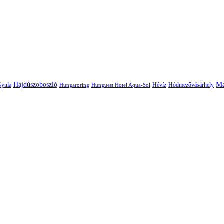
M
Hajdúszoboszló
yula
Hévíz
Hódmezővásárhely
Hungaroring
Hunguest Hotel Aqua-Sol