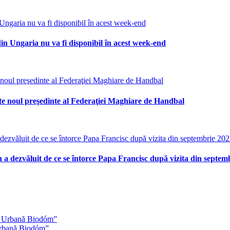
in Ungaria nu va fi disponibil în acest week-end
ste noul preşedinte al Federaţiei Maghiare de Handbal
 a dezvăluit de ce se întorce Papa Francisc după vizita din septem
 Urbană Biodóm”