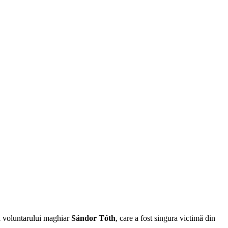
a voluntarului maghiar
Sándor Tóth
, care a fost singura victimă din