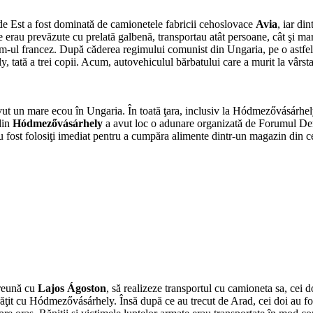
i de Est a fost dominată de camionetele fabricii cehoslovace
Avia
, iar di
 erau prevăzute cu prelată galbenă, transportau atât persoane, cât şi mar
aviem-ul francez. După căderea regimului comunist din Ungaria, pe o astf
ată a trei copii. Acum, autovehiculul bărbatului care a murit la vârsta
ut un mare ecou în Ungaria. În toată ţara, inclusiv la Hódmezővásárhely, 
din
Hódmezővásárhely
a avut loc o adunare organizată de Forumul De
 au fost folosiţi imediat pentru a cumpăra alimente dintr-un magazin din c
preună cu
Lajos Ágoston
, să realizeze transportul cu camioneta sa, cei 
răţit cu Hódmezővásárhely. Însă după ce au trecut de Arad, cei doi au fo