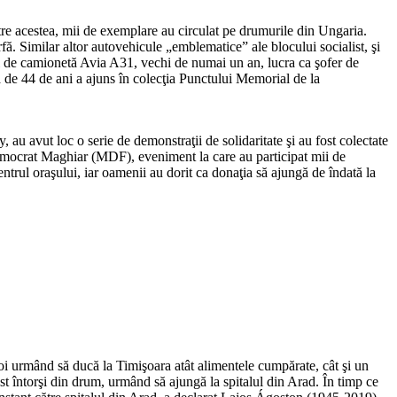
ntre acestea, mii de exemplare au circulat pe drumurile din Ungaria.
fă. Similar altor autovehicule „emblematice” ale blocului socialist, şi
el de camionetă Avia A31, vechi de numai un an, lucra ca şofer de
 de 44 de ani a ajuns în colecţia Punctului Memorial de la
au avut loc o serie de demonstraţii de solidaritate şi au fost colectate
mocrat Maghiar (MDF), eveniment la care au participat mii de
entrul oraşului, iar oamenii au dorit ca donaţia să ajungă de îndată la
doi urmând să ducă la Timişoara atât alimentele cumpărate, cât şi un
st întorşi din drum, urmând să ajungă la spitalul din Arad. În timp ce