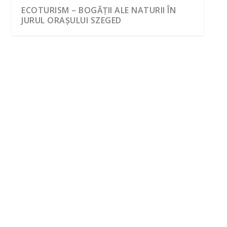
ECOTURISM – BOGĂŢII ALE NATURII ÎN
JURUL ORAȘULUI SZEGED
ECOTURISM – BOGĂŢII ALE NATURII ÎN
JURUL ORAȘULUI SZEGED
2-3 zile
,
Generale
,
Relaxare
Dacă doriți să vizitați județul Csongrád