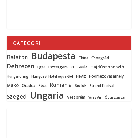
CATEGORII
Budapesta
Balaton
China
Csongrád
Debrecen
Hajdúszoboszló
Eger
Esztergom
Gyula
F1
Hévíz
Hódmezővásárhely
Hungaroring
Hunguest Hotel Aqua-Sol
România
Makó
Oradea
Pécs
Siófok
Strand Festival
Ungaria
Szeged
Veszprém
Wizz Air
Ópusztaszer