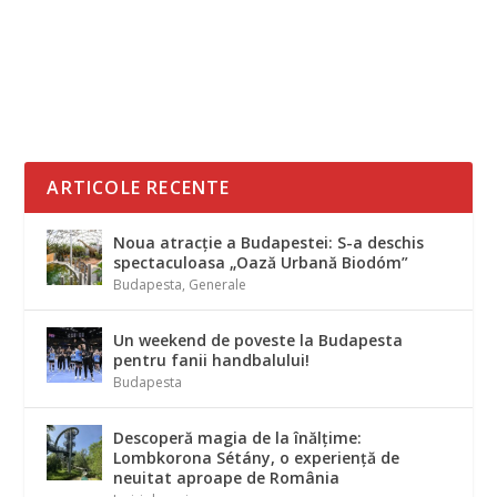
din vecinătatea României, atunci
trebuie să știți că...
ARTICOLE RECENTE
Noua atracție a Budapestei: S-a deschis
spectaculoasa „Oază Urbană Biodóm”
Budapesta
,
Generale
Un weekend de poveste la Budapesta
pentru fanii handbalului!
Budapesta
Descoperă magia de la înălțime:
Lombkorona Sétány, o experiență de
neuitat aproape de România