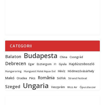
CATEGORII
Budapesta
Balaton
China
Csongrád
Debrecen
Hajdúszoboszló
Eger
Esztergom
Gyula
F1
Hévíz
Hódmezővásárhely
Hungaroring
Hunguest Hotel Aqua-Sol
România
Makó
Oradea
Pécs
Siófok
Strand Festival
Ungaria
Szeged
Veszprém
Wizz Air
Ópusztaszer