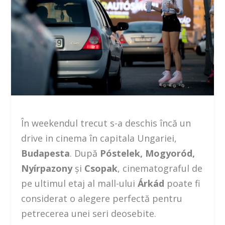
În weekendul trecut s-a deschis încă un
drive in cinema în capitala Ungariei,
Budapesta
. După
Póstelek, Mogyoród,
Nyírpazony
și
Csopak
, cinematograful de
pe ultimul etaj al mall-ului
Árkád
poate fi
considerat o alegere perfectă pentru
petrecerea unei seri deosebite.