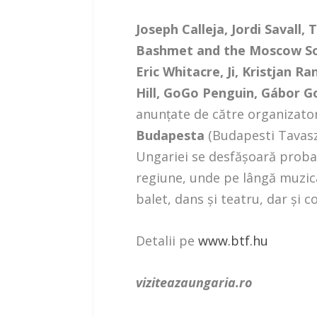
Joseph Calleja, Jordi Savall,
Bashmet and the Moscow Sol
Eric Whitacre, Ji,
Kristjan Ra
Hill, GoGo Penguin, Gábor G
anunțate de către organizato
Budapesta
(Budapesti Tavaszi 
Ungariei se desfășoară proba
regiune, unde pe lângă muzica
balet, dans și teatru, dar și 
Detalii pe
www.btf.hu
viziteazaungaria.ro