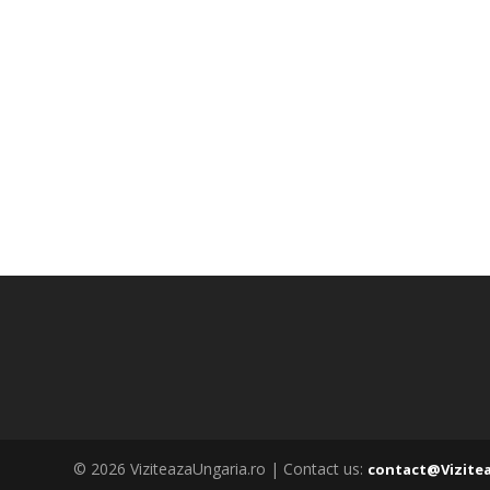
© 2026 ViziteazaUngaria.ro | Contact us:
contact@Vizite