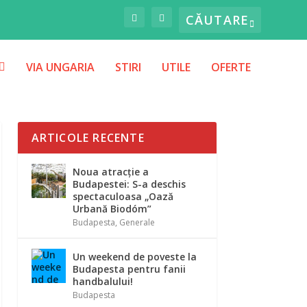
VIA UNGARIA
STIRI
UTILE
OFERTE
ARTICOLE RECENTE
Noua atracție a
Budapestei: S-a deschis
spectaculoasa „Oază
Urbană Biodóm”
Budapesta
,
Generale
Un weekend de poveste la
Budapesta pentru fanii
handbalului!
Budapesta