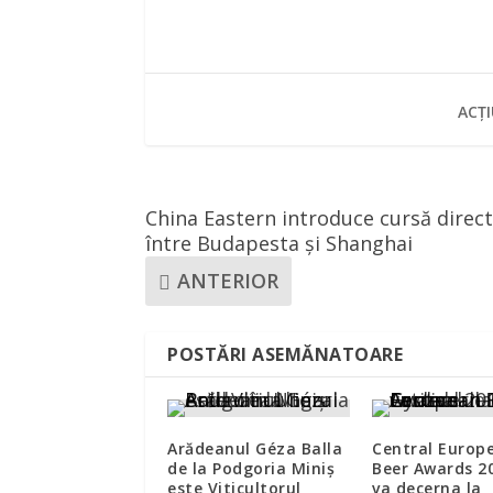
ACȚI
China Eastern introduce cursă direc
între Budapesta și Shanghai
ANTERIOR
POSTĂRI ASEMĂNATOARE
Arădeanul Géza Balla
Central Europ
de la Podgoria Miniş
Beer Awards 2
este Viticultorul
va decerna la