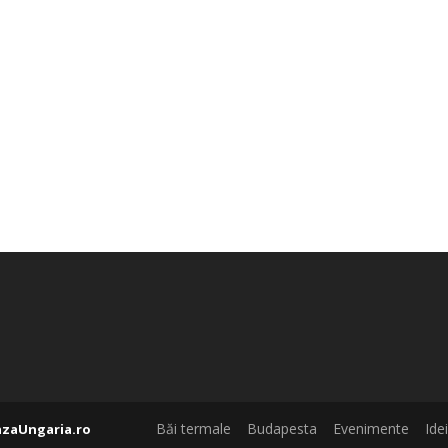
Băi termale
Budapesta
Evenimente
Ide
azaUngaria.ro