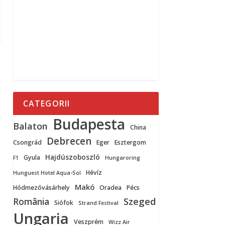
CATEGORII
Budapesta
Balaton
China
Debrecen
Csongrád
Eger
Esztergom
Hajdúszoboszló
Gyula
F1
Hungaroring
Hévíz
Hunguest Hotel Aqua-Sol
Makó
Hódmezővásárhely
Oradea
Pécs
Szeged
România
Siófok
Strand Festival
Ungaria
Veszprém
Wizz Air