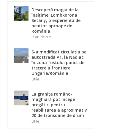
Descoperă magia de la
înălțime: Lombkorona
Sétány, o experiență de
neuitat aproape de
România
Ieșiri de o zi
S-a modificat circulația pe
autostrada A1, la Nădlac,
în zona fostului punct de
trecere a frontierei
Ungaria/România
Utile
La graniţa româno-
maghiară pot începe
pregătiri pentru
reabilitarea a aproximativ
20 de tronsoane de drum
Utile