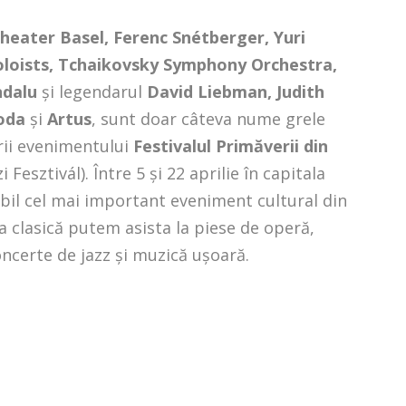
 Theater Basel, Ferenc Snétberger, Yuri
oists, Tchaikovsky Symphony Orchestra,
ndalu
și legendarul
David Liebman, Judith
oda
și
Artus
, sunt doar câteva nume grele
rii evenimentului
Festivalul Primăverii din
Fesztivál). Între 5 și 22 aprilie în capitala
bil cel mai important eveniment cultural din
 clasică putem asista la piese de operă,
concerte de jazz și muzică ușoară.