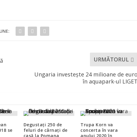
UNE:
URMĂTORUL
tă
Ungaria investește 24 milioane de eur
în aquapark-ul LIGE
ean
Degustați 250 de
Trupa Korn va
018 se
feluri de cârnaţi de
concerta în vara
casă la Pomana
anului 2020 în